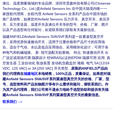
液位、温度测量领域的专业品牌。深圳市昊森科技有限公司(Closense
Technology Co., Ltd.)是Anfield Sensors Inc.在中国大陆境内唯一一
家授权代理商，全权代理 Anfield Sensors 全系列产品在中国市场的
推广及销售，如果您对Anfield Sensors 压力开关、真空开关、差压开
关、压力变送器、温度开关及液位开关等的型号、价格、厂家、图片
以及产品选型有任何疑问，欢迎联系我们获取有关最新信息。
福建ANFIELDAnfield Sensors SVA/SVF系列是一款紧凑型真空开
关，采用优质快速微动开关，适用于注重价格和产品尺寸的应用场
合。适合于气动、水以及低压应用场合。采用模块化设计，可用于各
种电气和机械端接。 新: 现可选配无铅黄铜。 特点: 快速微动开关 出
厂设定或现场可调 隔膜设计 经WRAS认证的EPDM 隔膜可用 应用: 真
空发生器 工业自动化 取放装置 发动机负载监控 规格: 电气 5A [12/24
VDC, 125 VAC] or 3A [250 VAC] 开关类型...
原装的ANFIELD产品由
我们代理商在
福建地区
本地销售，100%正品，质量保证。如果您对福
建Anfield Sensors SVA/SVF系列紧凑型真空开关的价格、厂家、型
号、选型资料和产品实物图片等有什么需求和疑问，请联系我们。作
为其产品代理商，我们公司将不遗余力地给予选型协助和提供有关福
建Anfield Sensors SVA/SVF系列紧凑型真空开关的最新信息。
联系我们
-->