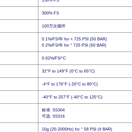
150% FS
300% FS
100万次循环
0.1%/FS/年 for < 725 PSI (50 BAR)
0.2%/FS/年 for ° 725 PSI (50 BAR)
0.02%/FS/°C
32°F to 149°F (0°C to 65°C)
-4°F to 176°F (-20°C to 80°C)
-40°F to 257°F (-40°C to 125°C)
标准: SS304
可选: SS316
10g (20-2000Hz) for ° 58 PSI (4 BAR)