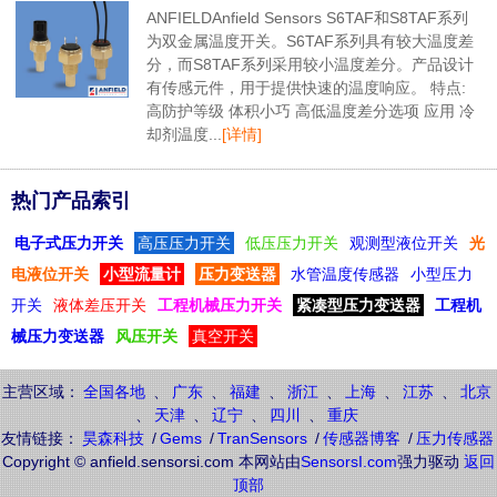
ANFIELDAnfield Sensors S6TAF和S8TAF系列
为双金属温度开关。S6TAF系列具有较大温度差
分，而S8TAF系列采用较小温度差分。产品设计
有传感元件，用于提供快速的温度响应。 特点:
高防护等级 体积小巧 高低温度差分选项 应用 冷
却剂温度...
[详情]
热门产品索引
电子式压力开关
高压压力开关
低压压力开关
观测型液位开关
光
电液位开关
小型流量计
压力变送器
水管温度传感器
小型压力
开关
液体差压开关
工程机械压力开关
紧凑型压力变送器
工程机
械压力变送器
风压开关
真空开关
主营区域：
全国各地
、
广东
、
福建
、
浙江
、
上海
、
江苏
、
北京
、
天津
、
辽宁
、
四川
、
重庆
友情链接：
昊森科技
/
Gems
/
TranSensors
/
传感器博客
/
压力传感器
Copyright © anfield.sensorsi.com 本网站由
SensorsI.com
强力驱动
返回
顶部